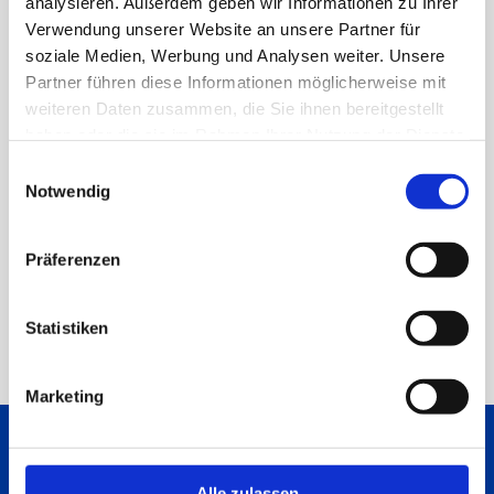
analysieren. Außerdem geben wir Informationen zu Ihrer
Verwendung unserer Website an unsere Partner für
soziale Medien, Werbung und Analysen weiter. Unsere
Partner führen diese Informationen möglicherweise mit
weiteren Daten zusammen, die Sie ihnen bereitgestellt
haben oder die sie im Rahmen Ihrer Nutzung der Dienste
gesammelt haben.
Einwilligungsauswahl
Notwendig
Präferenzen
Statistiken
Marketing
Partage Munz avec tes amis
Alle zulassen