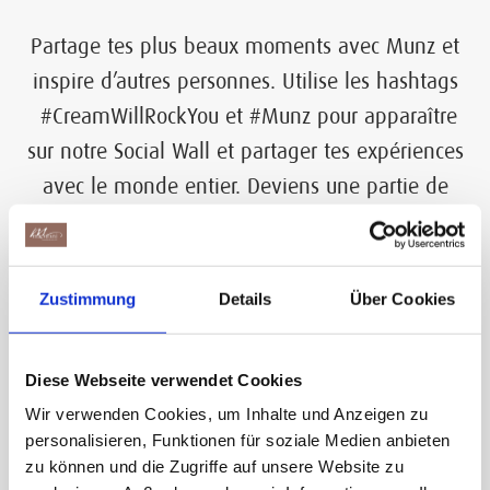
Partage tes plus beaux moments avec Munz et
inspire d’autres personnes. Utilise les hashtags
#CreamWillRockYou et #Munz pour apparaître
sur notre Social Wall et partager tes expériences
avec le monde entier. Deviens une partie de
notre communauté et découvre des moments
inoubliables vécus par des personnes comme
toi. Créons ensemble une collection de souvenirs
Zustimmung
Details
Über Cookies
inspirante! #CreamWillRockYou #Munz
Diese Webseite verwendet Cookies
Wir verwenden Cookies, um Inhalte und Anzeigen zu
personalisieren, Funktionen für soziale Medien anbieten
Feed failed to load, check browser console for
zu können und die Zugriffe auf unsere Website zu
more info