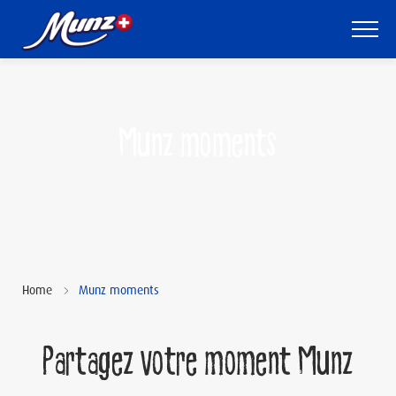
Skip
to
main
content
Monde
de
Munz moments
Munz
Gamme
Munz
au
Chocolarium
Home
Munz moments
Qui
sommes-
Partagez votre moment Munz
nous?