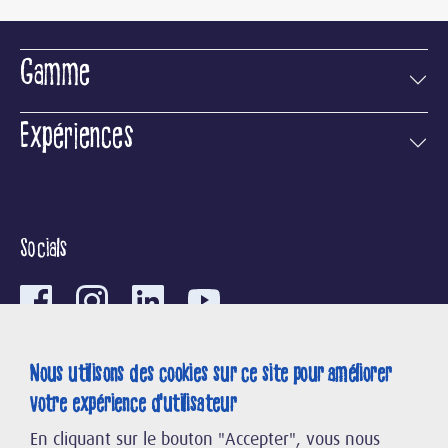
Gamme
Expériences
Socials
Recherche
Nous utilisons des cookies sur ce site pour améliorer
Contact
votre expérience d'utilisateur
Formulaire de contact
FR
DE
En cliquant sur le bouton "Accepter", vous nous