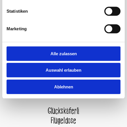
Statistiken
Extraportion Glück
Glückskäferli Beutel
Marketing
110g
150g
Alle zulassen
Auswahl erlauben
Ablehnen
Glückskäferli
Flügeldose