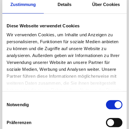
Zustimmung
Details
Über Cookies
Diese Webseite verwendet Cookies
Wir verwenden Cookies, um Inhalte und Anzeigen zu
personalisieren, Funktionen für soziale Medien anbieten
Glückskäferli
Glückskäferli 4er
zu können und die Zugriffe auf unsere Website zu
analysieren. Außerdem geben wir Informationen zu Ihrer
Pack
16g
Verwendung unserer Website an unsere Partner für
64g
soziale Medien, Werbung und Analysen weiter. Unsere
Partner führen diese Informationen möglicherweise mit
weiteren Daten zusammen, die Sie ihnen bereitgestellt
haben oder die sie im Rahmen Ihrer Nutzung der Dienste
gesammelt haben.
Einwilligungsauswahl
Notwendig
Präferenzen