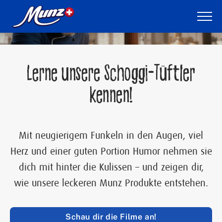
Skip
to
main
PLAY
content
Munz
Welt
Lerne unsere Schoggi-Tüftler
kennen!
Sortiment
Munz
im
Mit neugierigem Funkeln in den Augen, viel
Chocolarium
Herz und einer guten Portion Humor nehmen sie
dich mit hinter die Kulissen – und zeigen dir,
Über
uns
wie unsere leckeren Munz Produkte entstehen.
Schau dir die Filme an!