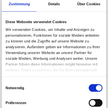
Unser gemütlicher Schoggi-Tüftler vereint Tradition,
Zustimmung
Details
Über Cookies
Erfahrung und echte Handwerkskunst. Er kennt die
Rezepte im Schlaf und tüftelt unermüdlich weiter, um
Diese Webseite verwendet Cookies
immer die beste Qualität zu erreichen.
Wir verwenden Cookies, um Inhalte und Anzeigen zu
personalisieren, Funktionen für soziale Medien anbieten
zu können und die Zugriffe auf unsere Website zu
analysieren. Außerdem geben wir Informationen zu Ihrer
Eine Traumwelt von der Realität
Verwendung unserer Website an unsere Partner für
soziale Medien, Werbung und Analysen weiter. Unsere
inspiriert
Partner führen diese Informationen möglicherweise mit
weiteren Daten zusammen, die Sie ihnen bereitgestellt
haben oder die sie im Rahmen Ihrer Nutzung der Dienste
Im Munz Schoggi-Labor verschwimmen die
gesammelt haben.
Einwilligungsauswahl
Notwendig
Grenzen zwischen Wirklichkeit und Fantasie.
Steht da nicht eine riesige Küchenmaschine?
Präferenzen
Wachsen dort tatsächlich Schoggi-Bananen an