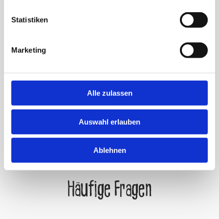
Palmen?
Statistiken
Hier ist alles möglich – hier kreieren unsere
Marketing
Schoggi-Tüftler feinste Schokolade auf ihre
ganz eigene Art.
Alle zulassen
Neugierig?
Auswahl erlauben
Ablehnen
Häufige Fragen