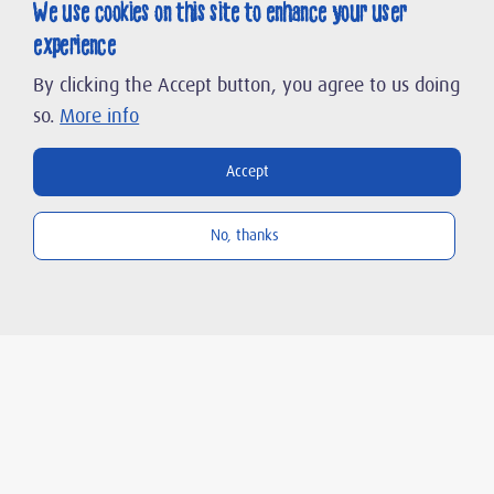
We use cookies on this site to enhance your user
Search
experience
By clicking the Accept button, you agree to us doing
FR
DE
so.
More info
Accept
About
us
No, thanks
B2B
Shop
Munz Tafel Weiss