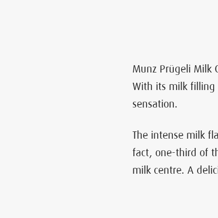
Munz Prügeli Milk 
With its milk filli
sensation.
The intense milk fl
fact, one-third of t
milk centre. A deli