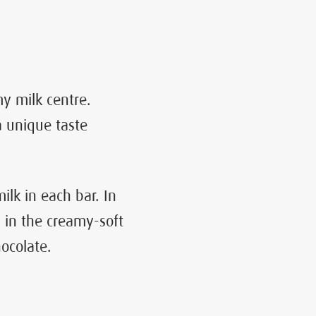
y milk centre.
a unique taste
lk in each bar. In
d in the creamy-soft
hocolate.