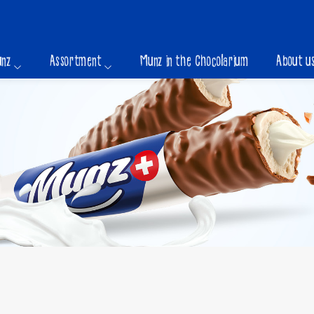
unz
Assortment
Munz in the Chocolarium
About u