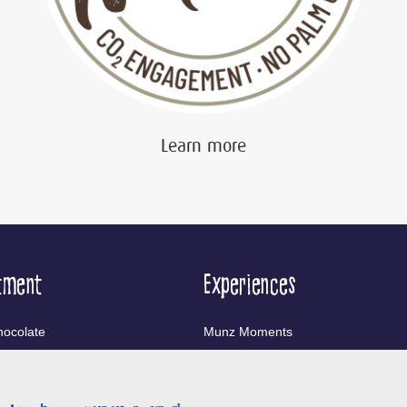
Learn more
tment
Experiences
ocolate
Munz Moments
nfectionery
Chocolarium