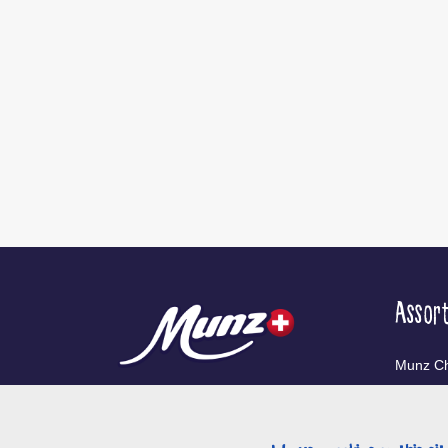
Assor
Munz Ch
Munz Co