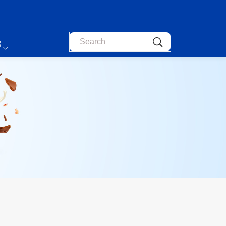
Search
s