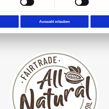
lk Crème L
Milk Crème 4
46g
92g
Auswahl erlauben