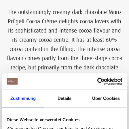
The outstandingly creamy dark chocolate Munz
Prügeli Cocoa Crème delights cocoa lovers with
its sophisticated and intense cocoa flavour and
its creamy cocoa centre. It has at least 60%
cocoa content in the filling. The intense cocoa
flavour comes partly from the three-stage cocoa
recipe, but primarily from the dark chocolate
coating made from 70% cocoa. It’s the first
choice Munz Prügeli bar for cocoa lovers.
Zustimmung
Details
Über Cookies
Product varieties
Diese Webseite verwendet Cookies
Wir verwenden Cookies, um Inhalte und Anzeigen zu